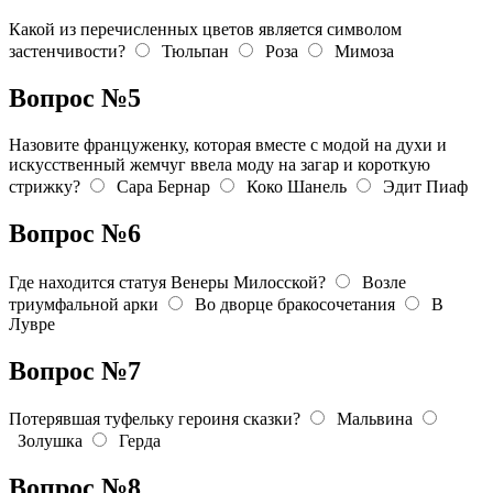
Какой из перечисленных цветов является символом
застенчивости?
Тюльпан
Роза
Мимоза
Вопрос №5
Назовите француженку, которая вместе с модой на духи и
искусственный жемчуг ввела моду на загар и короткую
стрижку?
Сара Бернар
Коко Шанель
Эдит Пиаф
Вопрос №6
Где находится статуя Венеры Милосской?
Возле
триумфальной арки
Во дворце бракосочетания
В
Лувре
Вопрос №7
Потерявшая туфельку героиня сказки?
Мальвина
Золушка
Герда
Вопрос №8