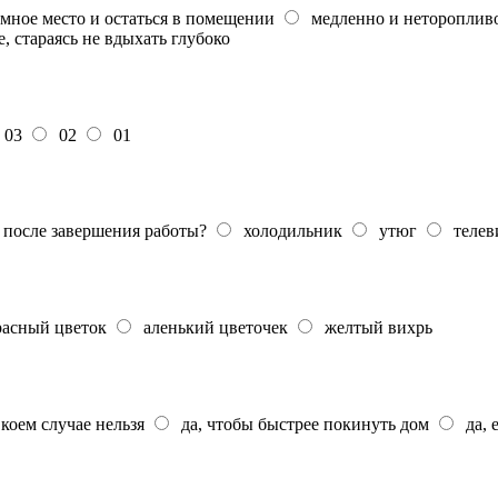
мное место и остаться в помещении
медленно и неторопливо
 стараясь не вдыхать глубоко
03
02
01
 после завершения работы?
холодильник
утюг
телев
расный цветок
аленький цветочек
желтый вихрь
 коем случае нельзя
да, чтобы быстрее покинуть дом
да, 