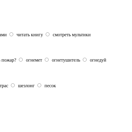
ками
читать книгу
смотреть мультики
ь пожар?
огнемет
огнетушитель
огнедуй
трас
шезлонг
песок